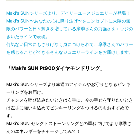
253,000円(税込)
Maki's SUNシリーズより、デイリーユースジュエリーが登場！
K18YG(イエロー)
297,000円(税込)
Maki's SUN〜あなたの心に降り注げ〜をコンセプトに太陽の無
限のパワーと日々輝きを増している摩季さんの力強さをエッジの
PT900(ホワイト)
253,000円(税込)
きいたラインで表現。
何気ない日常にもさりげなく身につけられて、摩季さんのパワー
を感じることができるそんなジュエリーラインをお届けします。
「Maki's SUN Pt900ダイヤモンドリング」
Maki's SUNシリーズより幸運のアイテムやお守りとなるピンキ
ーリングをお届け。
チャンスを呼び込みたいときは右手に、今の幸せを守りたいとき
は左手に願いを込めてピンキーリングをつけるのもおすすめで
す。
Maki's SUN セレクトストーンリングとの重ねづけでより摩季さ
んのエネルギーをチャージしてみて！