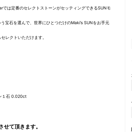
 Bearでは定番のセレクトストーンがセッティングできるSUNモ
宝石を選んで、世界にひとつだけのMaki’s SUNをお手元
らセレクトいただけます。
ン１石 0.020ct
させて頂きます。