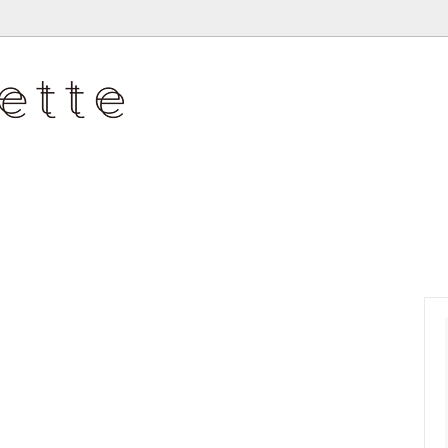
 JUNKO
ピアス
WAN'S ONE