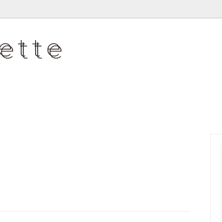
 JUNKO
ピアス
WAN'S ONE